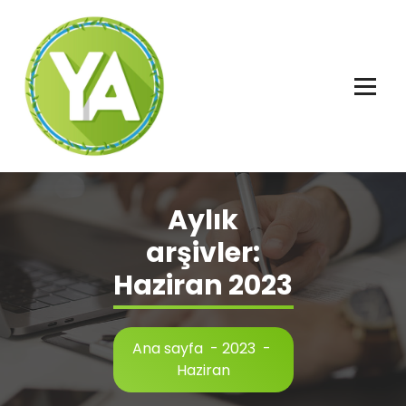
İçeriğe
geç
Adalet, Özgürlük ve İnsan Hakları
Aylık
arşivler:
Haziran 2023
Ana sayfa
-
2023
-
Haziran