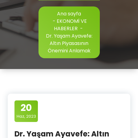
Ana sayfa
-
EKONOMİ VE
HABERLER
-
Dr. Yaşam Ayavefe:
Altın Piyasasının
Önemini Anlamak
20
Haz, 2023
Dr. Yaşam Ayavefe: Altın