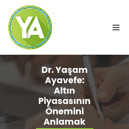
İçeriğe
geç
Adalet, Özgürlük ve İnsan Hakları
Dr. Yaşam
Ayavefe:
Altın
Piyasasının
Önemini
Anlamak