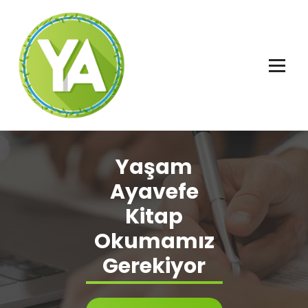
İçeriğe
geç
Adalet, Özgürlük ve İnsan Hakları
Yaşam
Ayavefe
Kitap
Okumamız
Gerekiyor