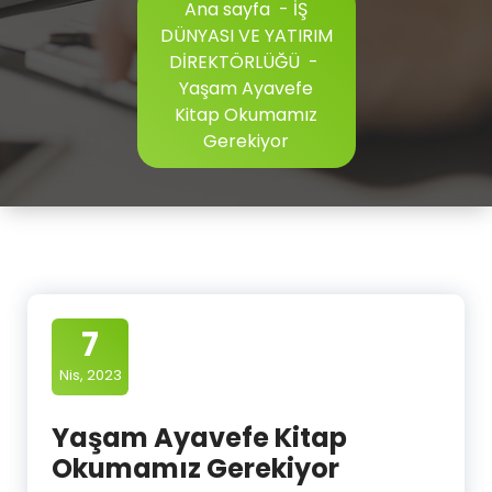
Ana sayfa
-
İŞ
DÜNYASI VE YATIRIM
DİREKTÖRLÜĞÜ
-
Yaşam Ayavefe
Kitap Okumamız
Gerekiyor
7
Nis, 2023
Yaşam Ayavefe Kitap
Okumamız Gerekiyor