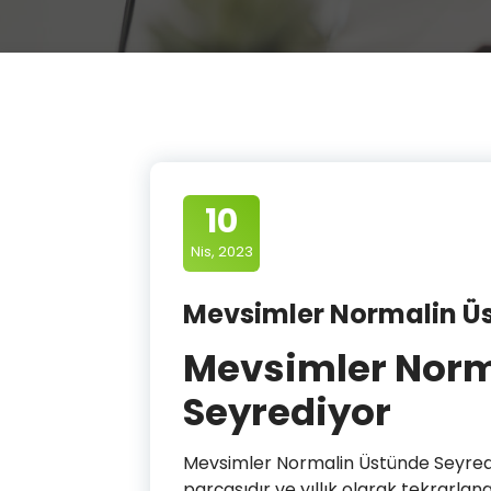
10
Nis, 2023
Mevsimler Normalin Ü
Mevsimler Norm
Seyrediyor
Mevsimler Normalin Üstünde Seyredi
parçasıdır ve yıllık olarak tekrarlan