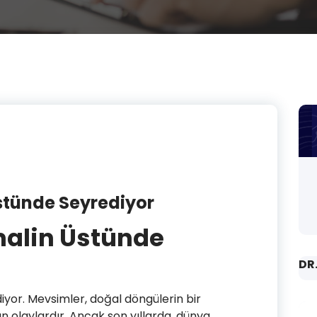
stünde Seyrediyor
alin Üstünde
DR
yor. Mevsimler, doğal döngülerin bir
an olaylardır. Ancak son yıllarda, dünya