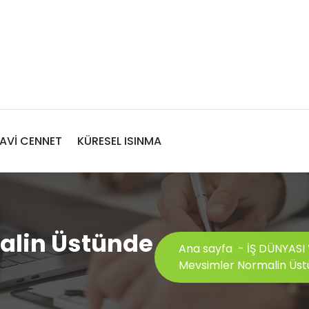
AVİ CENNET
KÜRESEL ISINMA
alin Üstünde
Ana sayfa
-
İŞ DÜNYASI
Mevsimler Normalin Üst