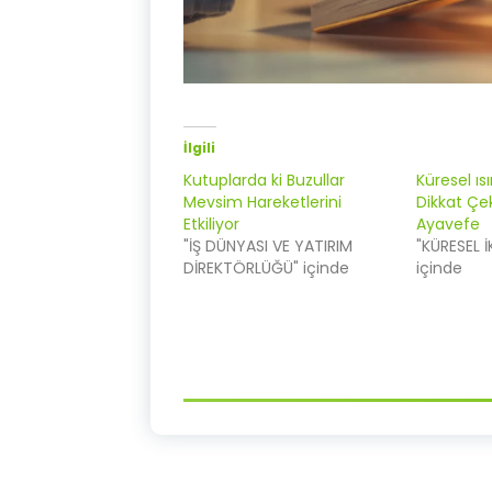
İlgili
Kutuplarda ki Buzullar
Küresel ıs
Mevsim Hareketlerini
Dikkat Ç
Etkiliyor
Ayavefe
"İŞ DÜNYASI VE YATIRIM
"KÜRESEL İ
DİREKTÖRLÜĞÜ" içinde
içinde