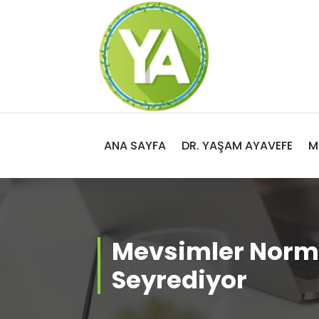
İçeriğe
geç
Adalet, Özgürlük ve İnsan Hakları
ANA SAYFA
DR. YAŞAM AYAVEFE
M
Mevsimler Norm
Seyrediyor