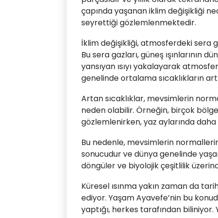
çapında yaşanan iklim değişikliği n
seyrettiği gözlemlenmektedir.
İklim değişikliği, atmosferdeki sera 
Bu sera gazları, güneş ışınlarının dü
yansıyan ısıyı yakalayarak atmosfer
genelinde ortalama sıcaklıkların ar
Artan sıcaklıklar, mevsimlerin norma
neden olabilir. Örneğin, birçok bölg
gözlemlenirken, yaz aylarında daha y
Bu nedenle, mevsimlerin normallerin 
sonucudur ve dünya genelinde yaşa
döngüler ve biyolojik çeşitlilik üzerind
Küresel ısınma yakın zaman da tari
ediyor. Yaşam Ayavefe’nin bu konuda
yaptığı, herkes tarafından biliniyor.