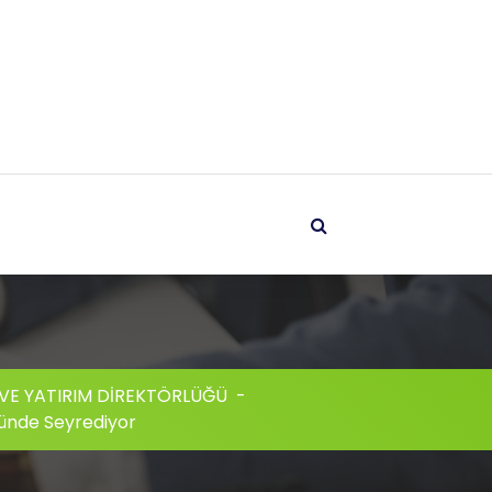
 VE YATIRIM DİREKTÖRLÜĞÜ
-
ünde Seyrediyor