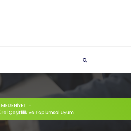
 MEDENİYET
-
rel Çeşitlilik ve Toplumsal Uyum