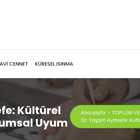
AVİ CENNET
KÜRESEL ISINMA
e: Kültürel
Ana sayfa
-
TOPLUM VE
plumsal Uyum
Dr. Yaşam Ayavefe: Kültü