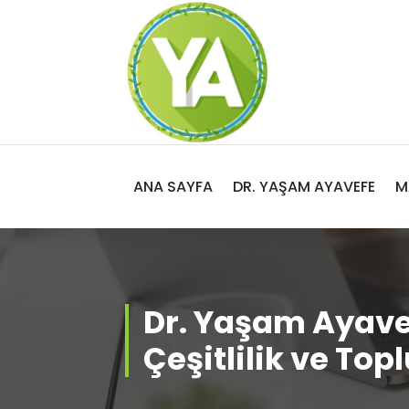
İçeriğe
geç
Adalet, Özgürlük ve İnsan Hakları
ANA SAYFA
DR. YAŞAM AYAVEFE
M
Dr. Yaşam Ayavef
Çeşitlilik ve To