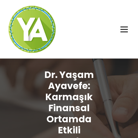
İçeriğe
geç
Adalet, Özgürlük ve İnsan Hakları
Dr. Yaşam
Ayavefe:
Karmaşık
Finansal
Ortamda
Etkili