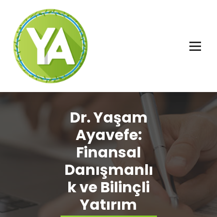
İçeriğe
geç
Adalet, Özgürlük ve İnsan Hakları
Dr. Yaşam
Ayavefe:
Finansal
Danışmanlı
k ve Bilinçli
Yatırım