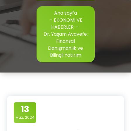
Ana sayfa
-
EKONOMİ VE
HABERLER
-
Dr. Yaşam Ayavefe:
Finansal
Danışmanlık ve
Bilinçli Yatırım
13
Haz, 2024