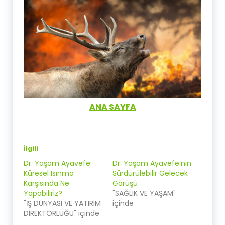
ANA SAYFA
İlgili
Dr. Yaşam Ayavefe:
Dr. Yaşam Ayavefe’nin
Küresel Isınma
Sürdürülebilir Gelecek
Karşısında Ne
Görüşü
Yapabiliriz?
"SAĞLIK VE YAŞAM"
"İŞ DÜNYASI VE YATIRIM
içinde
DİREKTÖRLÜĞÜ" içinde