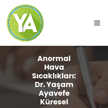
İçeriğe
geç
Adalet, Özgürlük ve İnsan Hakları
Anormal
Hava
Sıcaklıkları:
Dr. Yaşam
Ayavefe
Küresel