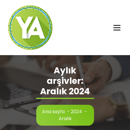
İçeriğe
geç
Adalet, Özgürlük ve İnsan Hakları
Aylık
arşivler:
Aralık 2024
Ana sayfa
-
2024
-
Aralık