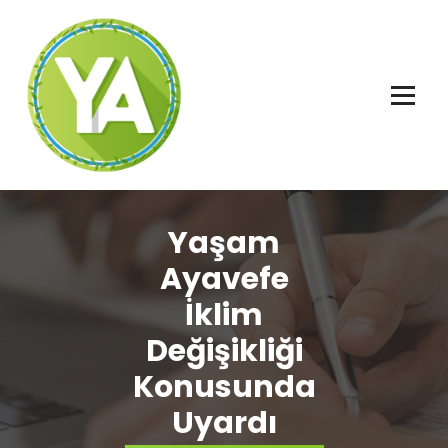
İçeriğe
geç
Adalet, Özgürlük ve İnsan Hakları
Yaşam
Ayavefe
İklim
Değişikliği
Konusunda
Uyardı