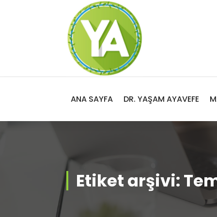
İçeriğe
geç
Adalet, Özgürlük ve İnsan Hakları
ANA SAYFA
DR. YAŞAM AYAVEFE
M
Etiket arşivi: Te