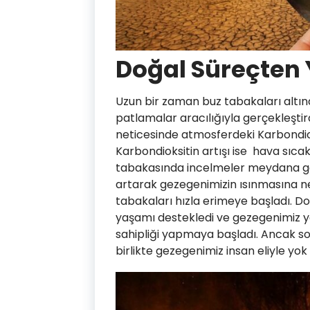
Doğal Süreçten
Uzun bir zaman buz tabakaları altınd
patlamalar aracılığıyla gerçekleşti
neticesinde atmosferdeki Karbondio
Karbondioksitin artışı ise hava sıca
tabakasında incelmeler meydana gel
artarak gezegenimizin ısınmasına ne
tabakaları hızla erimeye başladı. D
yaşamı destekledi ve gezegenimiz ya
sahipliği yapmaya başladı. Ancak s
birlikte gezegenimiz insan eliyle yo