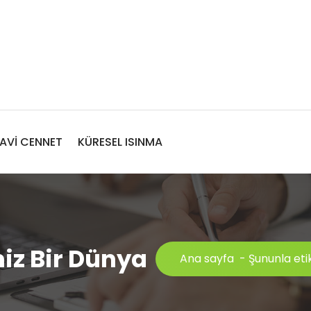
AVİ CENNET
KÜRESEL ISINMA
miz Bir Dünya
Ana sayfa
-
Şununla etik