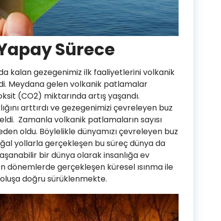
 Yapay Sürece
a kalan gezegenimiz ilk faaliyetlerini volkanik
rdi. Meydana gelen volkanik patlamalar
ksit (CO2) miktarında artış yaşandı.
klığını arttırdı ve gezegenimizi çevreleyen buz
di. Zamanla volkanik patlamaların sayısı
den oldu. Böylelikle dünyamızı çevreleyen buz
oğal yollarla gerçekleşen bu süreç dünya da
şanabilir bir dünya olarak insanlığa ev
on dönemlerde gerçekleşen küresel ısınma ile
k oluşa doğru sürüklenmekte.