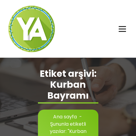
İçeriğe
geç
Adalet, Özgürlük ve İnsan Hakları
Etiket arşivi:
Kurban
Bayramı
Ana sayfa
-
Şununla etiketli
yazılar: "Kurban