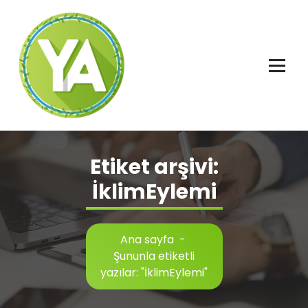
İçeriğe
geç
Adalet, Özgürlük ve İnsan Hakları
Etiket arşivi:
İklimEylemi
Ana sayfa
-
Şununla etiketli
yazılar: "İklimEylemi"