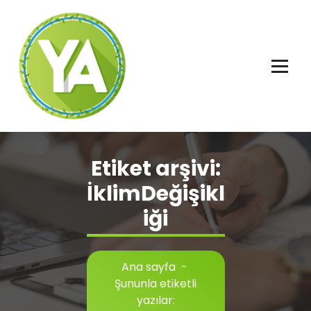
İçeriğe
geç
Adalet, Özgürlük ve İnsan Hakları
Etiket arşivi:
İklimDeğişikl
iği
Ana sayfa
-
Şununla etiketli
yazılar: