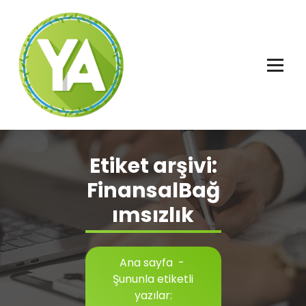
İçeriğe
geç
Adalet, Özgürlük ve İnsan Hakları
Etiket arşivi:
FinansalBağ
ımsızlık
Ana sayfa
-
Şununla etiketli
yazılar: