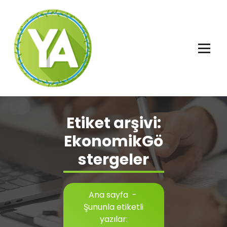
İçeriğe
geç
Adalet, Özgürlük ve İnsan Hakları
Etiket arşivi:
EkonomikGö
stergeler
Ana sayfa
-
Şununla etiketli
yazılar: