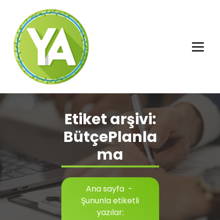
İçeriğe
geç
Adalet, Özgürlük ve İnsan Hakları
Etiket arşivi:
BütçePlanla
ma
Ana sayfa
-
Şununla etiketli
yazılar: