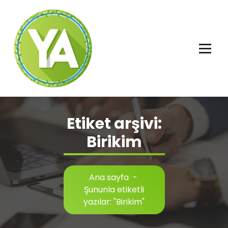
İçeriğe
geç
Adalet, Özgürlük ve İnsan Hakları
Etiket arşivi:
Birikim
Ana sayfa
-
Şununla etiketli
yazılar: "Birikim"