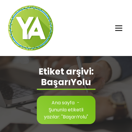
İçeriğe
geç
Adalet, Özgürlük ve İnsan Hakları
Etiket arşivi:
BaşarıYolu
Ana sayfa
-
Şununla etiketli
yazılar: "BaşarıYolu"