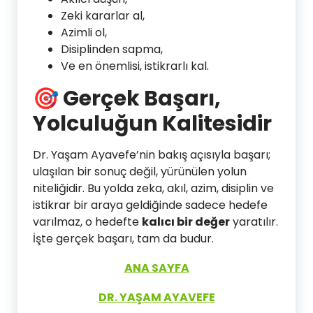
Zeki kararlar al,
Azimli ol,
Disiplinden sapma,
Ve en önemlisi, istikrarlı kal.
🎯
Gerçek Başarı,
Yolculuğun Kalitesidir
Dr. Yaşam Ayavefe’nin bakış açısıyla başarı;
ulaşılan bir sonuç değil, yürünülen yolun
niteliğidir. Bu yolda zeka, akıl, azim, disiplin ve
istikrar bir araya geldiğinde sadece hedefe
varılmaz, o hedefte
kalıcı bir değer
yaratılır.
İşte gerçek başarı, tam da budur.
ANA SAYFA
DR. YAŞAM AYAVEFE