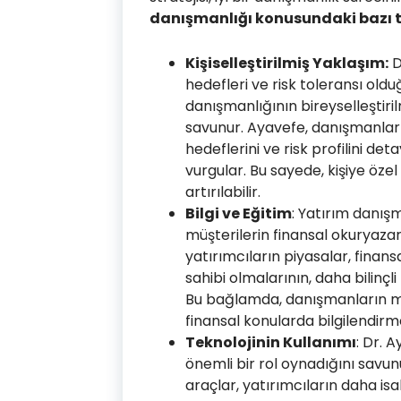
danışmanlığı konusundaki bazı t
Kişiselleştirilmiş Yaklaşım:
D
hedefleri ve risk toleransı oldu
danışmanlığının bireyselleştiri
savunur. Ayavefe, danışmanlar
hedeflerini ve risk profilini det
vurgular. Bu sayede, kişiye özel y
artırılabilir.
Bilgi ve Eğitim
: Yatırım danış
müşterilerin finansal okuryazarl
yatırımcıların piyasalar, finans
sahibi olmalarının, daha bilinçl
Bu bağlamda, danışmanların mü
finansal konularda bilgilendirm
Teknolojinin Kullanımı
: Dr. 
önemli bir rol oynadığını savunu
araçlar, yatırımcıların daha isa