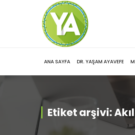
İçeriğe
geç
Adalet, Özgürlük ve İnsan Hakları
ANA SAYFA
DR. YAŞAM AYAVEFE
M
Etiket arşivi: Akı