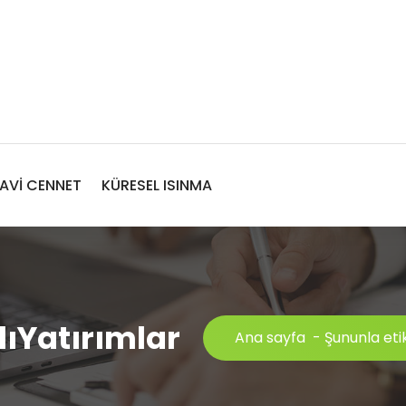
AVİ CENNET
KÜRESEL ISINMA
llıYatırımlar
Ana sayfa
-
Şununla etik