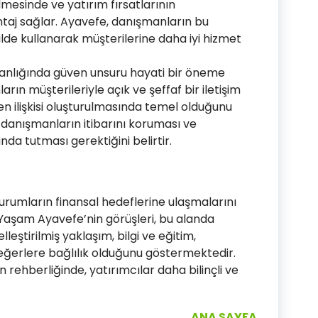
ilmesinde ve yatırım fırsatlarının
taj sağlar. Ayavefe, danışmanların bu
kilde kullanarak müşterilerine daha iyi hizmet
manlığında güven unsuru hayati bir öneme
arın müşterileriyle açık ve şeffaf bir iletişim
en ilişkisi oluşturulmasında temel olduğunu
k, danışmanların itibarını koruması ve
anda tutması gerektiğini belirtir.
kurumların finansal hedeflerine ulaşmalarını
r. Yaşam Ayavefe’nin görüşleri, bu alanda
lleştirilmiş yaklaşım, bilgi ve eğitim,
 değerlere bağlılık olduğunu göstermektedir.
 rehberliğinde, yatırımcılar daha bilinçli ve
ANA SAYFA