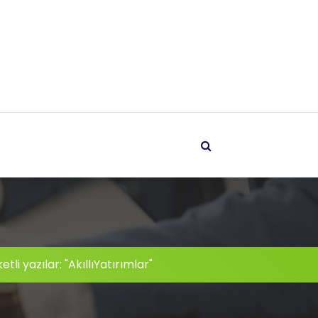
etli yazılar: "AkıllıYatırımlar"