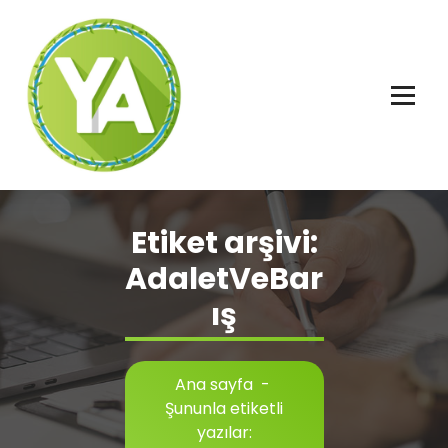
İçeriğe
geç
Adalet, Özgürlük ve İnsan Hakları
Etiket arşivi:
AdaletVeBar
ış
Ana sayfa
-
Şununla etiketli
yazılar: